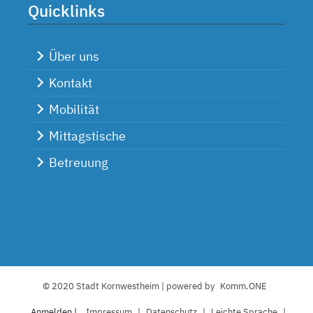
Quicklinks
Über uns
Kontakt
Mobilität
Mittagstische
Betreuung
© 2020 Stadt Kornwestheim | powered by
Komm.ONE
Anmelden |
I
mpressum
|
Datenschutz
|
L
eichte Sprache
|